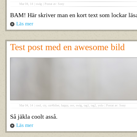
Mar 04, 14
|
swäg
|
Postat av: Sony
BAM! Här skriver man en kort text som lockar läsa
Läs mer
Test post med en awesome bild
Mar 04, 14
|
cool
,
cry
,
cut4biber
,
happy
,
osv
,
swäg
,
tag1
,
tag2
,
yolo
|
Postat av: Sony
Så jäkla coolt asså.
Läs mer