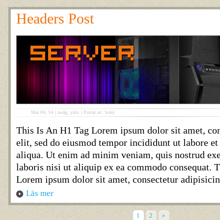
Headers Post
Mar 04, 14
|
swäg
,
yolo
|
Postat av: Sony
This Is An H1 Tag Lorem ipsum dolor sit amet, con
elit, sed do eiusmod tempor incididunt ut labore e
aliqua. Ut enim ad minim veniam, quis nostrud exe
laboris nisi ut aliquip ex ea commodo consequat. 
Lorem ipsum dolor sit amet, consectetur adipisicin
Läs mer
1
2
»