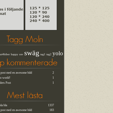
Tagg Moln
swäg
yolo
ut4biber
happy
osv
tag1
tag2
op kommenterade
t post med en awesome bild
2
lo world!
1
ders Post
1
Mest lästa
bla bla
1337
t post med en awesome bild
183