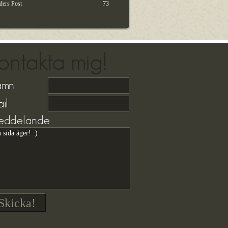
ders Post
73
ontakta mig!
amn
il
ddelande