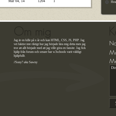
Mar 04, 14
1204
1
Hea
Om mig
K
Jag är en kille på x år och kan HTML, CSS, JS, PHP. Jag
N
vet faktist inte riktigt hur jag började lära mig detta men jag
tror att allt började med att jag ville göra en fansite. Jag fick
Ma
hjälp från forum och senare har w3schools varit väldigt
hjälpfullt.
Me
//Sony?
aka
Sawny