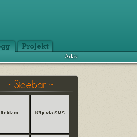
ogg
Projekt
Arkiv
~ Sidebar ~