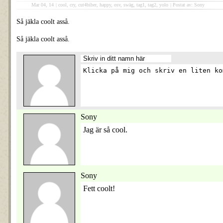
Mar 04, 14
|
cool
,
cry
,
cut4biber
,
happy
,
osv
,
swäg
,
tag1
,
tag2
,
yolo
|
Postat av: Sony
Så jäkla coolt asså.
Så jäkla coolt asså.
Sony
Jag är så cool.
Sony
Fett coolt!