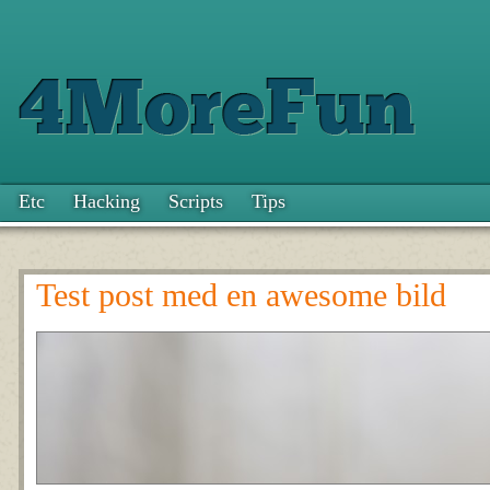
Etc
Hacking
Scripts
Tips
Test post med en awesome bild