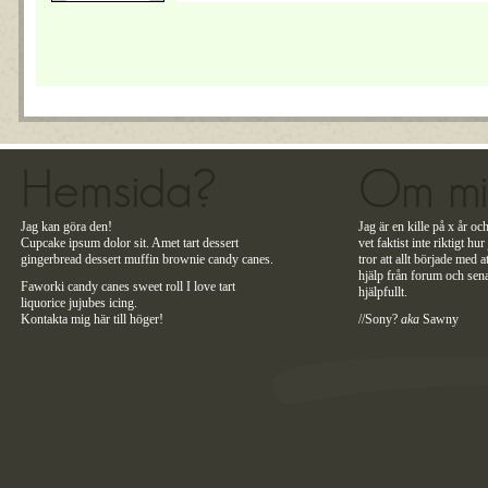
Hemsida?
Om m
Jag kan göra den!
Jag är en kille på x år
Cupcake ipsum dolor sit. Amet tart dessert
vet faktist inte riktigt hu
gingerbread dessert muffin brownie candy canes.
tror att allt började med a
hjälp från forum och sena
Faworki candy canes sweet roll I love tart
hjälpfullt.
liquorice jujubes icing.
Kontakta mig här till höger!
//Sony?
aka
Sawny