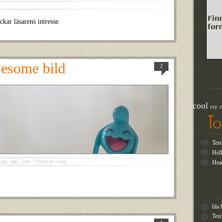
kar läsarens intresse.
wesome bild
2
cool
cry
c
T
Tes
Hel
tag1
,
tag2
,
yolo
|
Postat av: Sony
Hea
bla 
Tes