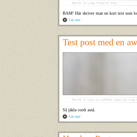
Mar 04, 14
|
swäg
|
Postat av: Sony
BAM! Här skriver man en kort text som loc
Läs mer
Test post med en a
Mar 04, 14
|
cool
,
cry
,
cut4biber
,
happy
,
osv
,
swäg
,
Så jäkla coolt asså.
Läs mer