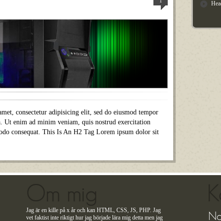
1
Hea
met, consectetur adipisicing elit, sed do eiusmod tempor
a. Ut enim ad minim veniam, quis nostrud exercitation
modo consequat. This Is An H2 Tag Lorem ipsum dolor sit
Om mig
K
Jag är en kille på x år och kan HTML, CSS, JS, PHP. Jag
N
vet faktist inte riktigt hur jag började lära mig detta men jag