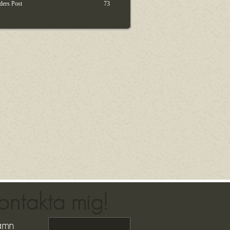
ders Post
73
ontakta mig!
amn