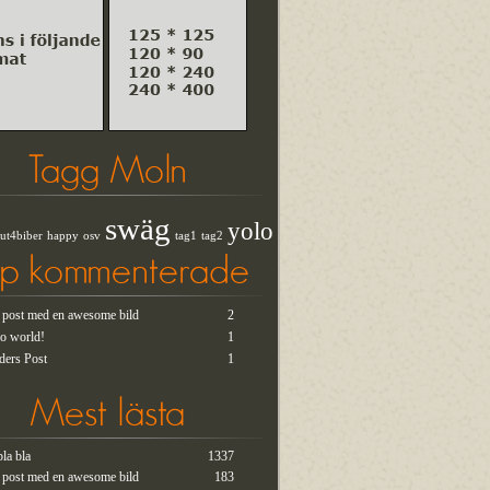
Tagg Moln
swäg
yolo
ut4biber
happy
osv
tag1
tag2
op kommenterade
t post med en awesome bild
2
lo world!
1
ders Post
1
Mest lästa
bla bla
1337
t post med en awesome bild
183