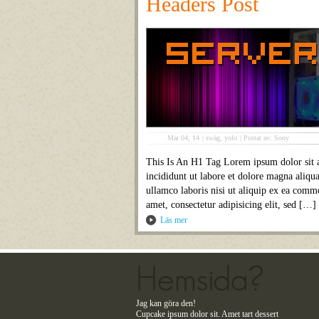
Headers Post
Mar 04, 14
|
swäg
,
yolo
|
Postat av: Sony
This Is An H1 Tag Lorem ipsum dolor sit a
incididunt ut labore et dolore magna aliqu
ullamco laboris nisi ut aliquip ex ea com
amet, consectetur adipisicing elit, sed […]
Läs mer
Hemsida?
Jag kan göra den!
Cupcake ipsum dolor sit. Amet tart dessert