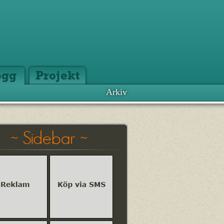
ogg
Projekt
Arkiv
~ Sidebar ~