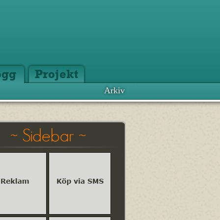
ogg
Projekt
Arkiv
~ Sidebar ~