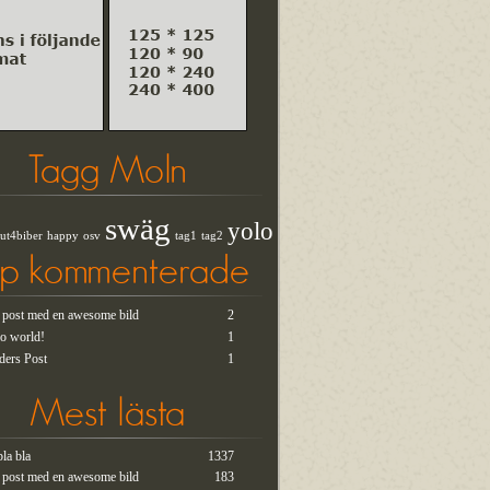
Tagg Moln
swäg
yolo
ut4biber
happy
osv
tag1
tag2
op kommenterade
t post med en awesome bild
2
lo world!
1
ders Post
1
Mest lästa
bla bla
1337
t post med en awesome bild
183