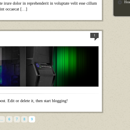
Hea
 irure dolor in reprehenderit in voluptate velit esse cillum
sint occaecat […]
1
st. Edit or delete it, then start blogging!
...
6
7
8
9