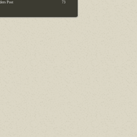
ders Post
73