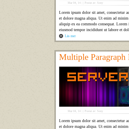
Mar 04, 14
|
|
Postat av: Sony
Lorem ipsum dolor sit amet, consectetur ad
et dolore magna aliqua. Ut enim ad minim v
aliquip ex ea commodo consequat. Lorem ips
eiusmod tempor incididunt ut labore et do
Läs mer
Multiple Paragraph 
Mar 04, 14
|
|
Postat av: Sony
Lorem ipsum dolor sit amet, consectetur ad
et dolore magna aliqua. Ut enim ad minim v