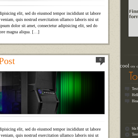
ipisicing elit, sed do eiusmod tempor incididunt ut labore
eniam, quis nostrud exercitation ullamco laboris nisi ut
um dolor sit amet, consectetur adipisicing elit, sed do
lore magna aliqua. […]
Post
0
cool
cry
c
T
Tes
Hel
Hea
bla 
ipisicing elit, sed do eiusmod tempor incididunt ut labore
Tes
eniam, quis nostrud exercitation ullamco laboris nisi ut