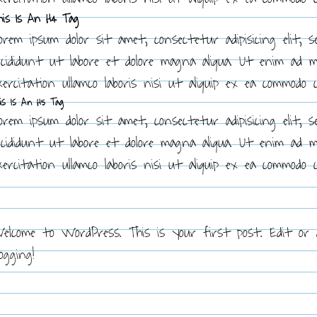
his Is An H4 Tag
orem ipsum dolor sit amet, consectetur adipisicing elit, 
ncididunt ut labore et dolore magna aliqua. Ut enim ad 
xercitation ullamco laboris nisi ut aliquip ex ea commodo 
is Is An H5 Tag
orem ipsum dolor sit amet, consectetur adipisicing elit, 
ncididunt ut labore et dolore magna aliqua. Ut enim ad 
xercitation ullamco laboris nisi ut aliquip ex ea commodo 
elcome to WordPress. This is your first post. Edit or 
logging!