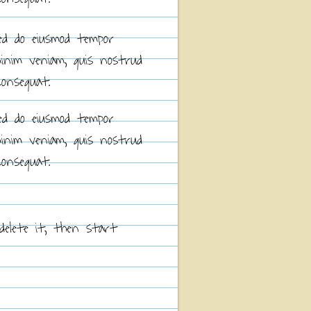
sed do eiusmod tempor
minim veniam, quis nostrud
consequat.
sed do eiusmod tempor
minim veniam, quis nostrud
consequat.
delete it, then start