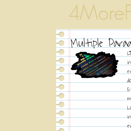
Multiple Para
L
i
e
d
E
m
L
i
e