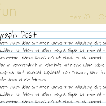
Hem /0
Om
graph Post
orem ipsum dolor sit amet, consectetur adipisicing elit, 
ncididunt ut labore et dolore magna aliqua. Ut enim ad 
xercitation ullamco laboris nisi ut aliquip ex ea commodo 
olor in reprehenderit in voluptate velit esse cillum dolore
xcepteur sint occaecat cupidatat non proident, sunt in 
ollit anim id est laborum.
orem ipsum dolor sit amet, consectetur adipisicing elit, 
ncididunt ut labore et dolore magna aliqua. Ut enim ad 
xercitation ullamco laboris nisi ut aliquip ex ea commodo 