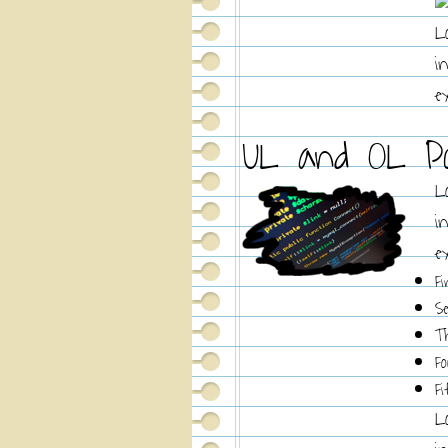
L
i
e
UL and OL P
L
i
e
Fi
S
T
F
F
L