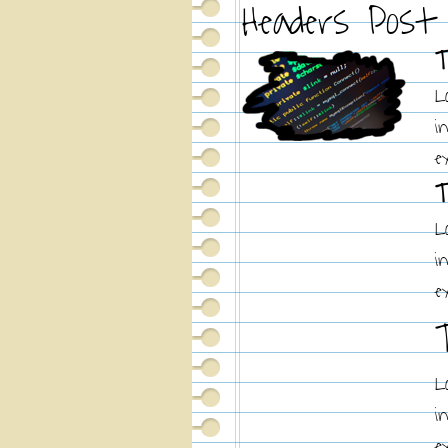
Headers Post
T
L
i
e
T
L
i
e
L
i
e