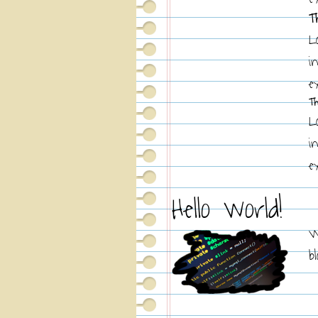
T
L
i
e
Th
L
i
e
Hello world!
W
b