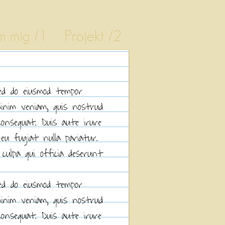
 mig /1
Projekt /2
sed do eiusmod tempor
minim veniam, quis nostrud
consequat. Duis aute irure
 eu fugiat nulla pariatur.
culpa qui officia deserunt
sed do eiusmod tempor
minim veniam, quis nostrud
consequat. Duis aute irure