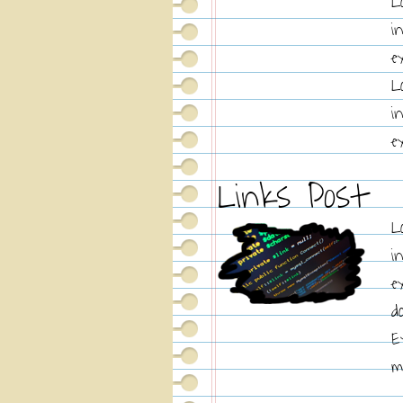
L
i
e
L
i
e
Links Post
L
i
e
d
E
m