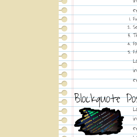
i
e
Fi
S
T
F
F
L
i
e
Blockquote P
L
i
e