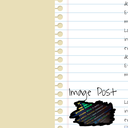
d
E
m
L
i
e
d
E
m
Image Post
L
i
e