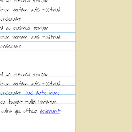
sed do eiusmod tempor
minim veniam, quis nostrud
consequat.
sed do eiusmod tempor
minim veniam, quis nostrud
consequat.
ed do eiusmod tempor
minim veniam, quis nostrud
 consequat.
Duis aute irure
 eu fugiat nulla pariatur.
culpa qui officia
deserunt